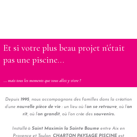
Et si votre plus beau projet n'était
pas une piscine...
... mais tous les moments que vous allez y vivre ?
Depuis
1995
, nous accompagnons des familles dans la création
d’une
nouvelle pièce de vie
: un lieu où l’
on se retrouve
, où l’
on
rit
, où l’
on grandit
, où l’on crée des
souvenirs.
Installé à
Saint Maximin la Sainte Baume
entre Aix en
Provence et Toulon,
CHARTON PAYSAGE PISCINE
est